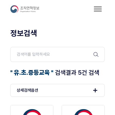
정보검색
" 유.초.증등교육 "
검색결과 5건 검색
상세검색옵션