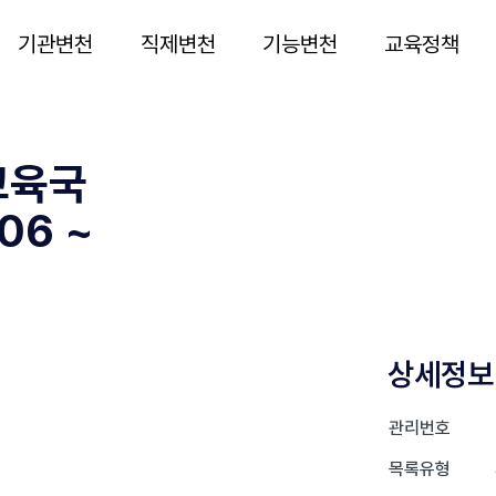
기관변천
직제변천
기능변천
교육정책
교육국
06 ~
상세정보
관리번호
목록유형