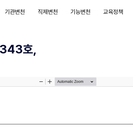
기관변천
직제변천
기능변천
교육정책
343호,