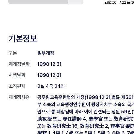
기본정보
구분
일부개정
제개정날짜
1998.12.31
시행날짜
1998.12.31
조직편재
2실 4국 24과
제개정사유
공무원교육훈련법의 개정(1998.12.31,법률 제56
부 소속의 교육행정연수원이 행정자치부 소속의 
원으로 통·폐합됨에 따라 이에 관련되는 정원 59인
助敎授 또는 專任講師 4, 奬學官 또는 敎育硏究官
또는 敎育硏究士 16, 敎育硏究士 2, 理事官·副
學官 1, 4級 1, 4級 또는 5級 1, 5級 3, 6級 6, 