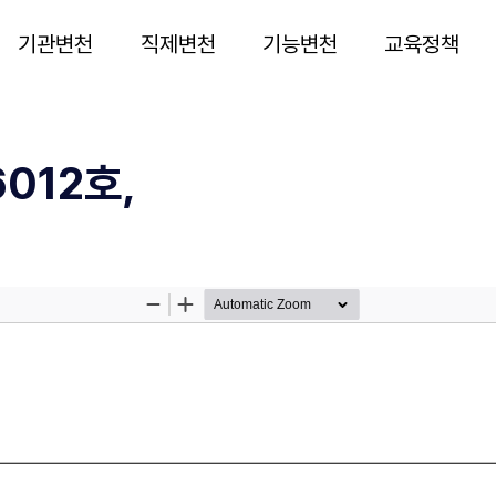
기관변천
직제변천
기능변천
교육정책
012호,