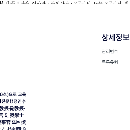
상세정보
관리번호
목록유형
16호)으로 교육
국가전문행정연수
(敎授·副敎授·
 5, 奬學士
理事官 또는 奬
7級 4, 技能職 9