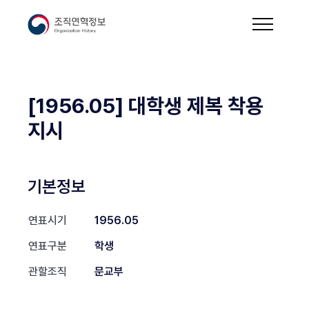
[1956.05] 대학생 제복 착용
지시
기본정보
연표시기
1956.05
연표구분
학생
관할조직
문교부