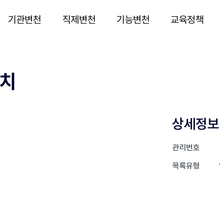
기관변천
직제변천
기능변천
교육정책
설치
상세정보
관리번호
목록유형