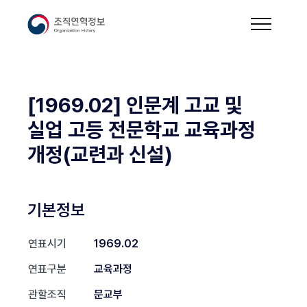
[1969.02] 인문계 고교 및
실업 고등 전문학교 교육과정
개정(교련과 신설)
기본정보
연표시기
1969.02
연표구분
교육과정
관할조직
문교부