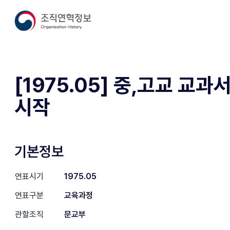
[1975.05] 중,고교 교과
시작
기본정보
연표시기
1975.05
연표구분
교육과정
관할조직
문교부