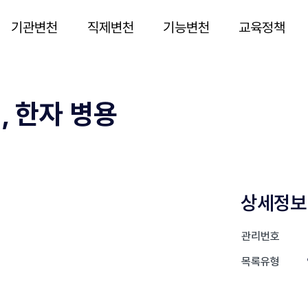
기관변천
직제변천
기능변천
교육정책
서, 한자 병용
상세정보
관리번호
목록유형