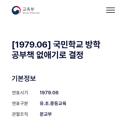
[1979.06] 국민학교 방학
공부책 없애기로 결정
기본정보
연표시기
1979.06
연표구분
유.초.중등교육
관할조직
문교부