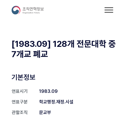
[1983.09] 128개 전문대학 중
7개교 폐교
기본정보
연표시기
1983.09
연표구분
학교행정.재정.시설
관할조직
문교부