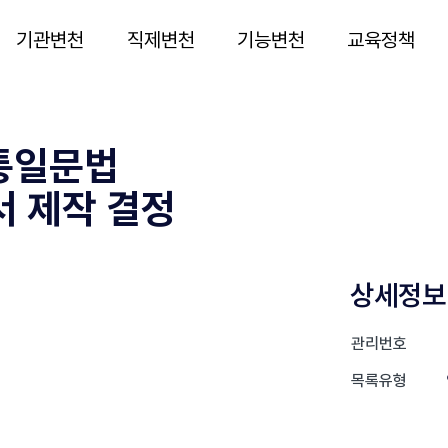
기관변천
직제변천
기능변천
교육정책
 통일문법
 제작 결정
상세정보
관리번호
목록유형