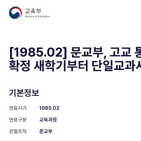
[1985.02] 문교부, 고교
확정 새학기부터 단일교과서
기본정보
연표시기
1985.02
연표구분
교육과정
관할조직
문교부