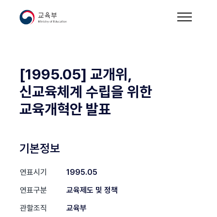
[1995.05] 교개위,
신교육체계 수립을 위한
교육개혁안 발표
기본정보
연표시기
1995.05
연표구분
교육제도 및 정책
관할조직
교육부