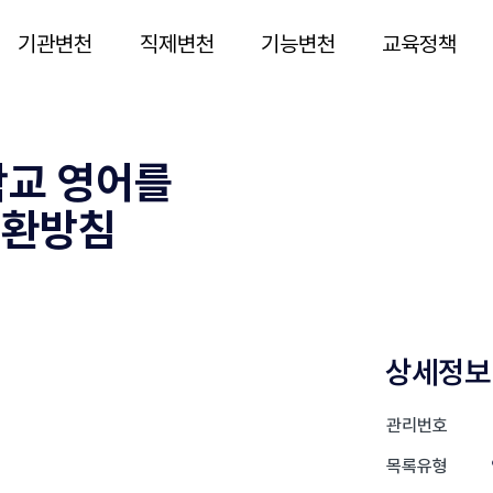
기관변천
직제변천
기능변천
교육정책
등학교 영어를
전환방침
상세정보
관리번호
목록유형