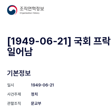
[1949-06-21] 국회 프
일어남
기본정보
일시
1949-06-21
사건주제
정치
관할조직
문교부