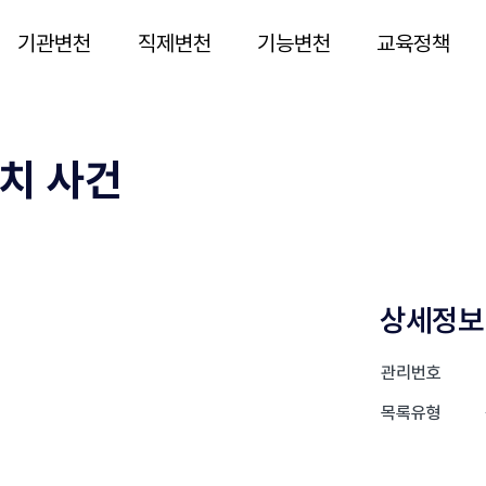
기관변천
직제변천
기능변천
교육정책
락치 사건
상세정보
관리번호
목록유형