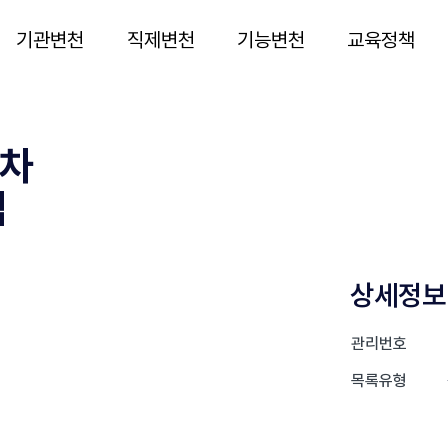
기관변천
직제변천
기능변천
교육정책
2차
립
상세정보
관리번호
목록유형