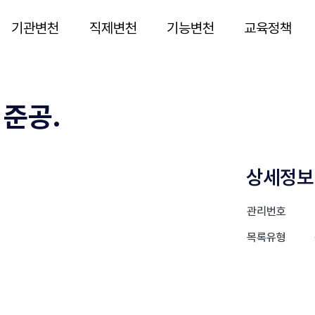
기관변천
직제변천
기능변천
교육정책
 준공.
상세정보
관리번호
목록유형