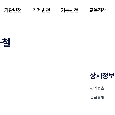
기관변천
직제변천
기능변천
교육정책
하철
상세정보
관리번호
목록유형