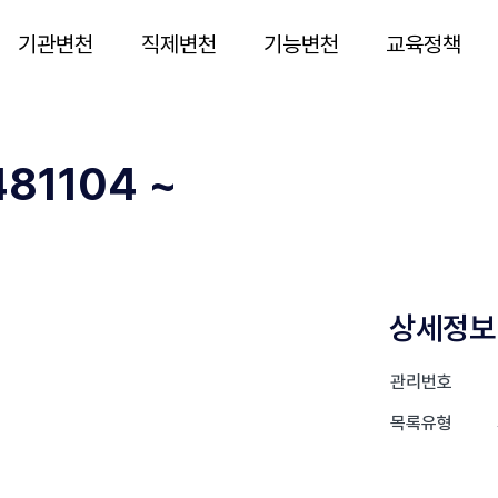
기관변천
직제변천
기능변천
교육정책
81104 ~
상세정보
관리번호
목록유형