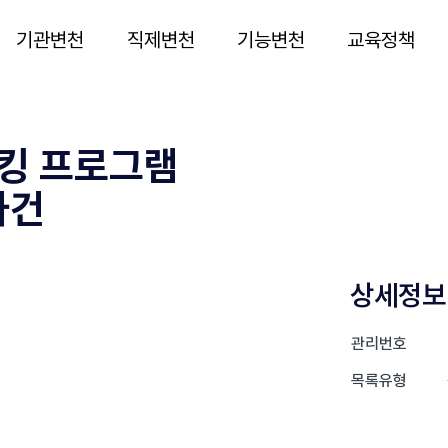
기관변천
직제변천
기능변천
교육정책
 해킹 프로그램
사건
상세정보
관리번호
목록유형