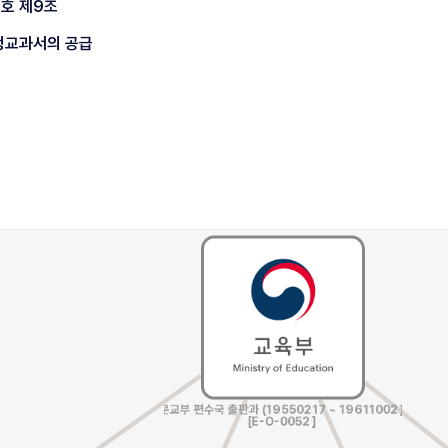
0호 제9조
정교과서의 공급