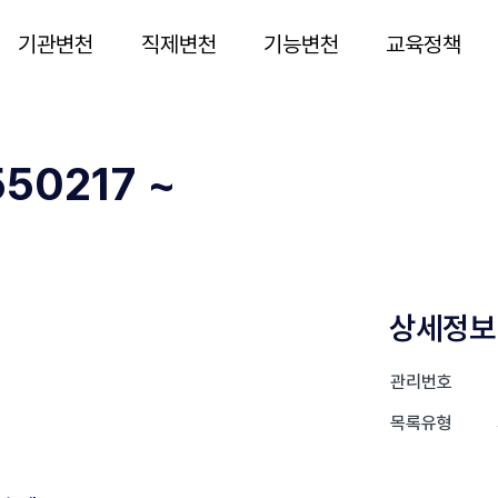
기관변천
직제변천
기능변천
교육정책
50217 ~
상세정보
관리번호
목록유형