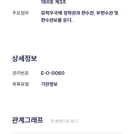
180호 제3조
주요업무
②학무국에 장학관과 편수관, 부편수관 및
편수관보를 둔다.
상세정보
관리번호
E-O-0060
목록유형
기관정보
관계그래프
큰 화면으로 보기