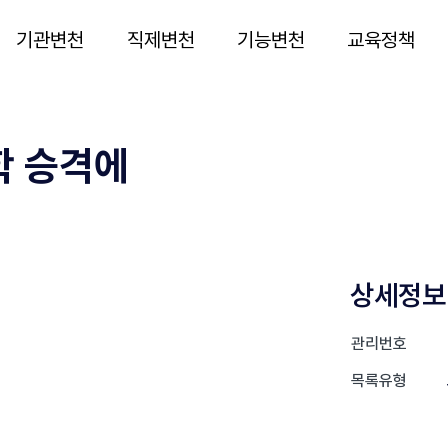
기관변천
직제변천
기능변천
교육정책
학 승격에
상세정보
관리번호
목록유형