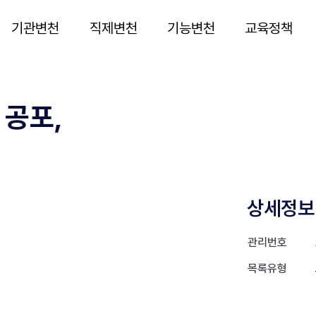
기관변천
직제변천
기능변천
교육정책
 공포,
상세정보
관리번호
목록유형