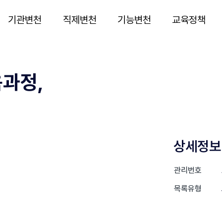
기관변천
직제변천
기능변천
교육정책
육과정,
상세정보
관리번호
목록유형