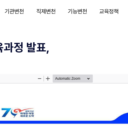
기관변천
직제변천
기능변천
교육정책
육과정 발표,