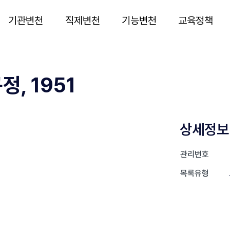
기관변천
직제변천
기능변천
교육정책
, 1951
상세정보
관리번호
목록유형