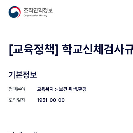
[교육정책] 학교신체검사규정
기본정보
정책분야
교육복지 > 보건.위생.환경
도입일자
1951-00-00