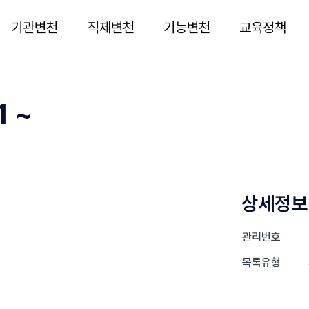
기관변천
직제변천
기능변천
교육정책
 ~
상세정보
관리번호
목록유형