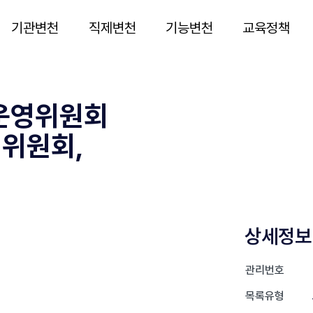
기관변천
직제변천
기능변천
교육정책
교운영위원회
영위원회,
상세정보
관리번호
목록유형