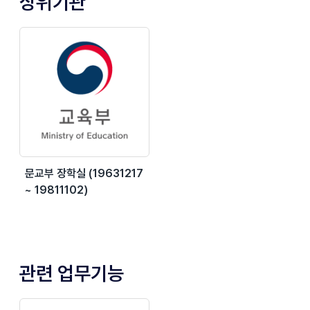
상위기관
문교부 장학실 (19631217
~ 19811102)
관련 업무기능