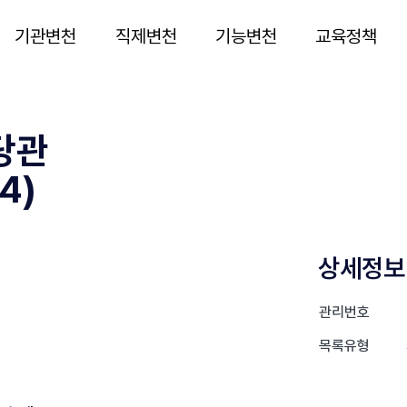
기관변천
직제변천
기능변천
교육정책
당관
4)
상세정보
관리번호
목록유형