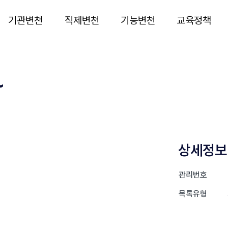
기관변천
직제변천
기능변천
교육정책
~
상세정보
관리번호
목록유형