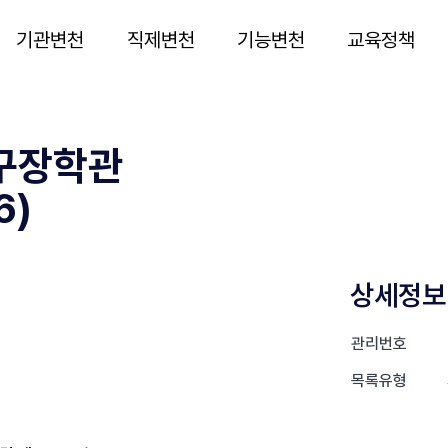
기관변천
직제변천
기능변천
교육정책
구장학관
6)
상세정보
관리번호
목록유형