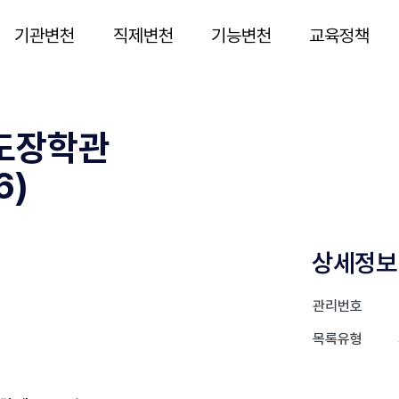
기관변천
직제변천
기능변천
교육정책
도장학관
6)
상세정보
관리번호
목록유형