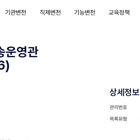
기관변천
직제변천
기능변천
교육정책
송운영관
6)
상세정보
관리번호
목록유형