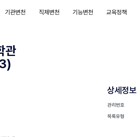
기관변천
직제변천
기능변천
교육정책
학관
3)
상세정보
관리번호
목록유형