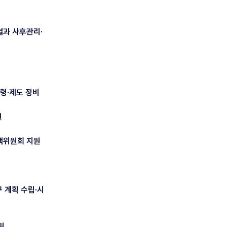
결과 사후관리·
법령·제도 정비
원
책위원회 지원
 계획 수립·시
원