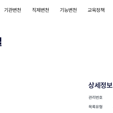
기관변천
직제변천
기능변천
교육정책
실
~
상세정보
관리번호
목록유형