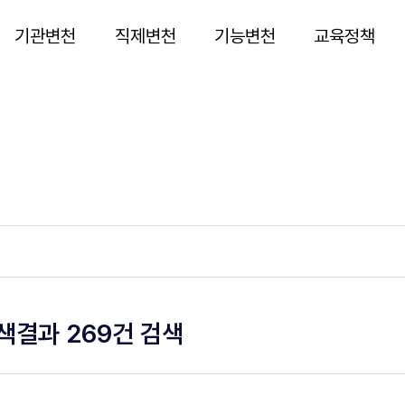
기관변천
직제변천
기능변천
교육정책
색결과 269건 검색