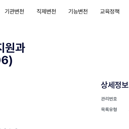
기관변천
직제변천
기능변천
교육정책
지원과
06)
상세정보
관리번호
목록유형