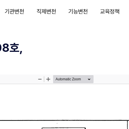
기관변천
직제변천
기능변천
교육정책
8호,