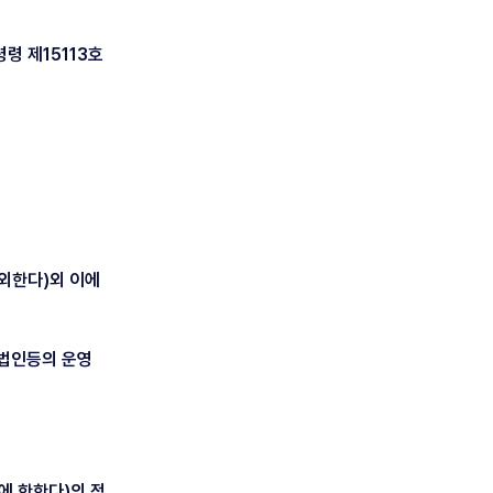
령 제15113호
외한다)외 이에
교법인등의 운영
에 한한다)의 정