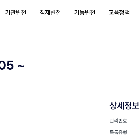
기관변천
직제변천
기능변천
교육정책
05 ~
상세정보
관리번호
목록유형