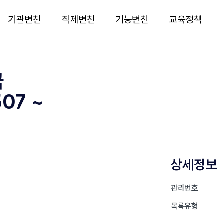
기관변천
직제변천
기능변천
교육정책
국
07 ~
상세정보
관리번호
목록유형