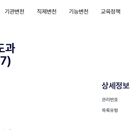
기관변천
직제변천
기능변천
교육정책
도과
7)
상세정보
관리번호
목록유형