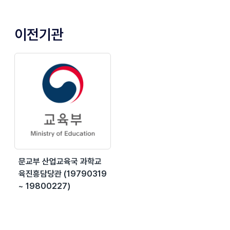
이전기관
문교부 산업교육국 과학교
육진흥담당관 (19790319
~ 19800227)