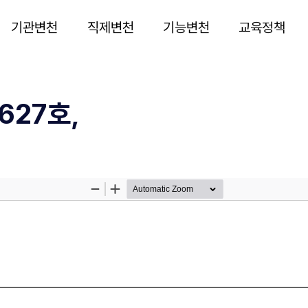
기관변천
직제변천
기능변천
교육정책
627호,