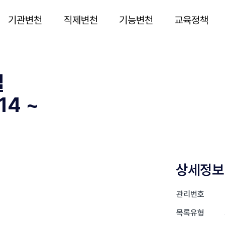
기관변천
직제변천
기능변천
교육정책
실
4 ~
상세정보
관리번호
목록유형