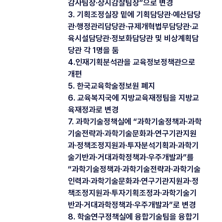
감사팀장·상시감찰팀장”으로 변경
3. 기획조정실장 밑에 기획담당관·예산담당
관·행정관리담당관·규제개혁법무담당관·교
육시설담당관·정보화담당관 및 비상계획담
당관 각 1명을 둠
4.인재기획분석관을 교육정보정책관으로
개편
5. 한국교육학술정보원 폐지
6. 교육복지국에 지방교육재정팀을 지방교
육재정과로 변경
7. 과학기술정책실에 “과학기술정책과·과학
기술전략과·과학기술문화과·연구기관지원
과·정책조정지원과·투자분석기획과·과학기
술기반과·거대과학정책과·우주개발과”를
“과학기술정책과·과학기술전략과·과학기술
인력과·과학기술문화과·연구기관지원과·정
책조정지원과·투자기획조정과·과학기술기
반과·거대과학정책과·우주개발과”로 변경
8. 학술연구정책실에 융합기술팀을 융합기