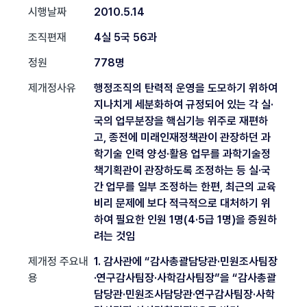
시행날짜
2010.5.14
조직편재
4실 5국 56과
정원
778명
제개정사유
행정조직의 탄력적 운영을 도모하기 위하여
지나치게 세분화하여 규정되어 있는 각 실·
국의 업무분장을 핵심기능 위주로 재편하
고, 종전에 미래인재정책관이 관장하던 과
학기술 인력 양성·활용 업무를 과학기술정
책기획관이 관장하도록 조정하는 등 실·국
간 업무를 일부 조정하는 한편, 최근의 교육
비리 문제에 보다 적극적으로 대처하기 위
하여 필요한 인원 1명(4·5급 1명)을 증원하
려는 것임
제개정 주요내
1. 감사관에 “감사총괄담당관·민원조사팀장
용
·연구감사팀장·사학감사팀장”을 “감사총괄
담당관·민원조사담당관·연구감사팀장·사학