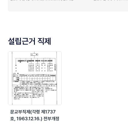
설립근거 직제
문교부직제(각령 제1737
호, 1963.12.16.) 전부개정