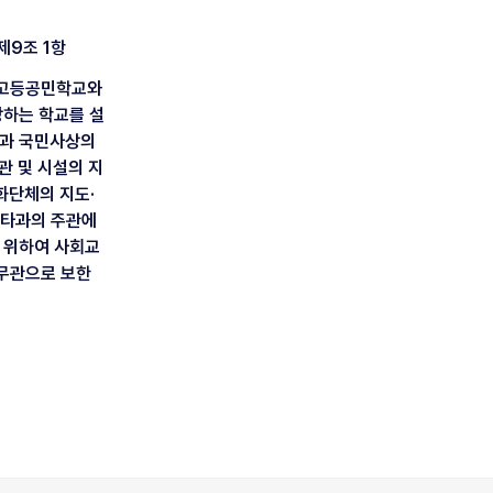
제9조 1항
교·고등공민학교와
당하는 학교를 설
육과 국민사상의
기관 및 시설의 지
화단체의 지도·
내 타과의 주관에
 위하여 사회교
무관으로 보한