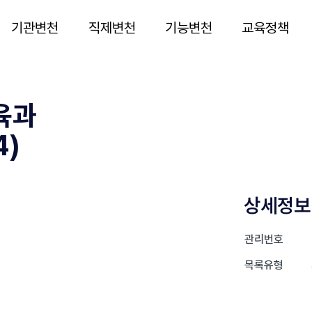
기관변천
직제변천
기능변천
교육정책
육과
4)
상세정보
관리번호
목록유형