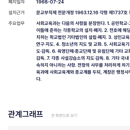
폐지일자
1968-07-24
설치근거
문교부직제 전문개정 1963.12.16 각령 제1737호 
주요업무
사회교육과는 다음의 사항을 분장한다. 1. 공민학
이들에 준하는 각종학교의 설치·폐지. 2. 전호에 해
치하는 학교법인 기타법인의 설립·폐지. 3. 성인교
연구·지도. 4. 청소년의 지도 및 교화. 5. 사회교육
도·감독. 6. 육영단체·종교단체 및 유림단체 기타 교
감독. 7. 각종 사설강습소의 지도·감독. 8. 기타 국
속하지 아니하는 사항. 전항의 사무를 처리하게 하기
육과에 사회교육계와 종교계를 두되, 계장은 행정사
다.
관계그래프
큰 화면으로 보기