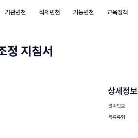
기관변천
직제변천
기능변천
교육정책
 조정 지침서
상세정보
관리번호
목록유형