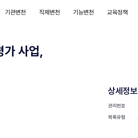
기관변천
직제변천
기능변천
교육정책
가 사업,
상세정보
관리번호
목록유형