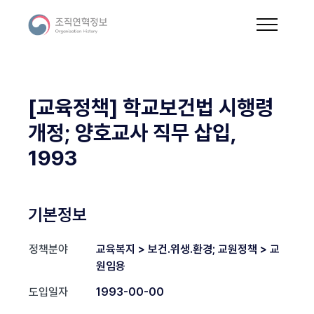
[교육정책] 학교보건법 시행령
개정; 양호교사 직무 삽입,
1993
기본정보
정책분야
교육복지 > 보건.위생.환경; 교원정책 > 교
원임용
도입일자
1993-00-00