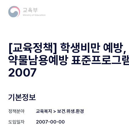
[교육정책] 학생비만 예방,
약물남용예방 표준프로그램 
2007
기본정보
정책분야
교육복지 > 보건.위생.환경
도입일자
2007-00-00