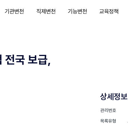
기관변천
직제변천
기능변천
교육정책
전국 보급,
상세정보
관리번호
목록유형